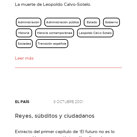
La muerte de Leopoldo Calvo-Sotelo.
Administración
Administración pública
Estado
Gobierno
Historia
Historia contemporánea
Leopoldo Calvo Sotelo
Sociedad
Transición española
Leer más
EL PAÍS
8 OCTUBRE 2001
Reyes, súbditos y ciudadanos
Extracto del primer capítulo de ‘El futuro no es lo