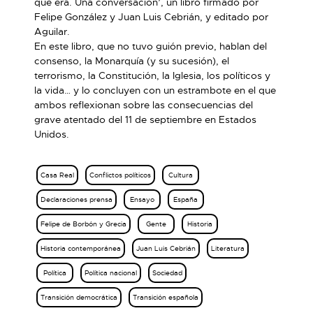
que era. Una conversación’, un libro firmado por
Felipe González y Juan Luis Cebrián, y editado por
Aguilar.
En este libro, que no tuvo guión previo, hablan del
consenso, la Monarquía (y su sucesión), el
terrorismo, la Constitución, la Iglesia, los políticos y
la vida… y lo concluyen con un estrambote en el que
ambos reflexionan sobre las consecuencias del
grave atentado del 11 de septiembre en Estados
Unidos.
Casa Real
Conflictos políticos
Cultura
Declaraciones prensa
Ensayo
España
Felipe de Borbón y Grecia
Gente
Historia
Historia contemporánea
Juan Luis Cebrián
Literatura
Política
Política nacional
Sociedad
Transición democrática
Transición española