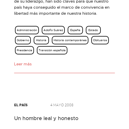
de su liderazgo, han sido claves para que nuestro
país haya conseguido el marco de convivencia en
libertad más importante de nuestra historia.
Administración
Adolfo Suárez
España
Estado
Gobierno
Historia
Historia contemporánea
Obituarios
Presidencia
Transición española
Leer más
EL PAÍS
4 MAYO 2008
Un hombre leal y honesto