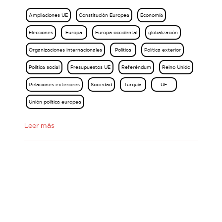
Ampliaciones UE
Constitución Europea
Economía
Elecciones
Europa
Europa occidental
globalización
Organizaciones internacionales
Política
Política exterior
Política social
Presupuestos UE
Referéndum
Reino Unido
Relaciones exteriores
Sociedad
Turquía
UE
Unión política europea
Leer más