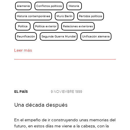
Alemania
Conflictos políticos
Historia
Historia contemporánea
Muro Berlín
Partidos políticos
Política
Política exterior
Relaciones exteriores
Reunificación
Segunda Guerra Mundial
Unificación alemana
Leer más
EL PAÍS
9 NOVIEMBRE 1999
Una década después
En el empeño de ir construyendo unas memorias del
futuro, en estos días me viene a la cabeza, con la