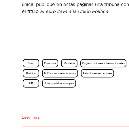
única, publiqué en estas páginas una tribuna con
el título
El euro lleva a la Unión Política
.
Euro
Finanzas
Moneda
Organizaciones internacionales
Política
Política monetaria única
Relaciones exteriores
UE
Unión política europea
Leer más