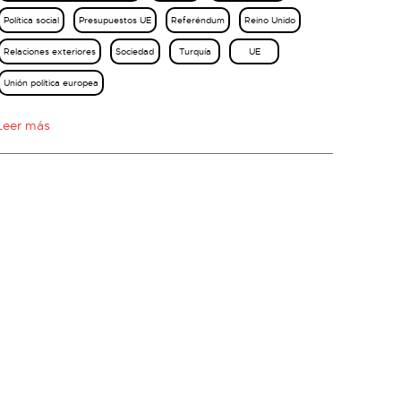
Política social
Presupuestos UE
Referéndum
Reino Unido
Relaciones exteriores
Sociedad
Turquía
UE
Unión política europea
Leer más