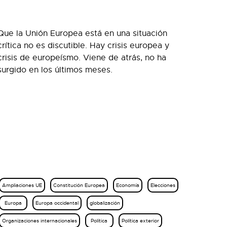
Que la Unión Europea está en una situación
crítica no es discutible. Hay crisis europea y
crisis de europeísmo. Viene de atrás, no ha
surgido en los últimos meses.
Ampliaciones UE
Constitución Europea
Economía
Elecciones
Europa
Europa occidental
globalización
Organizaciones internacionales
Política
Política exterior