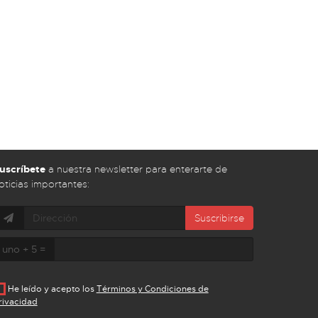
uscríbete
a nuestra newsletter para enterarte de
oticias importantes:
Suscribirse
uno + 5 =
He leído y acepto los
Términos y Condiciones de
rivacidad