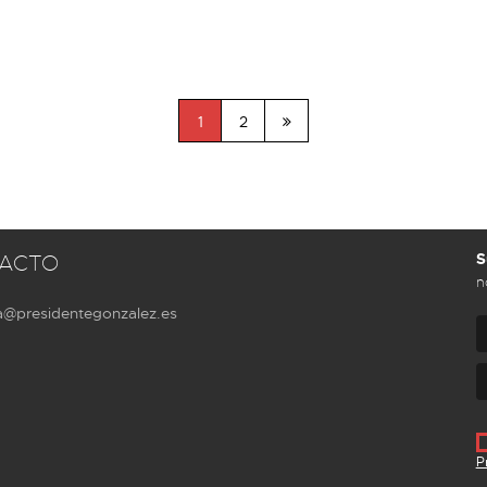
1
2
S
ACTO
n
a@presidentegonzalez.es
P