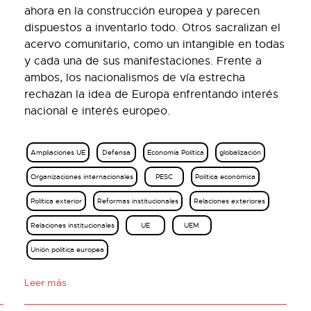
ahora en la construcción europea y parecen
dispuestos a inventarlo todo. Otros sacralizan el
acervo comunitario, como un intangible en todas
y cada una de sus manifestaciones. Frente a
ambos, los nacionalismos de vía estrecha
rechazan la idea de Europa enfrentando interés
nacional e interés europeo.
Ampliaciones UE
Defensa
Economía Política
globalización
Organizaciones internacionales
PESC
Política económica
Política exterior
Reformas institucionales
Relaciones exteriores
Relaciones institucionales
UE
UEM
Unión política europea
Leer más