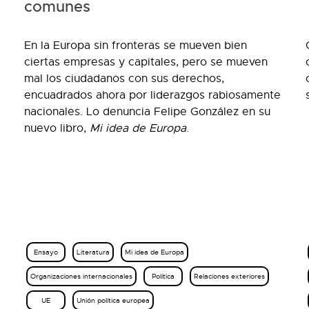
comunes
En la Europa sin fronteras se mueven bien
ciertas empresas y capitales, pero se mueven
mal los ciudadanos con sus derechos,
encuadrados ahora por liderazgos rabiosamente
nacionales. Lo denuncia Felipe González en su
nuevo libro,
Mi idea de Europa
.
Ensayo
Literatura
Mi idea de Europa
Organizaciones internacionales
Política
Relaciones exteriores
UE
Unión política europea