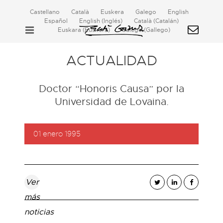
Castellano
Català
Euskera
Galego
English
Español
English
(
Inglés
)
Català
(
Catalán
)
Euskara
(
Euskera
)
Galego
(
Gallego
)
ACTUALIDAD
Doctor “Honoris Causa” por la
Universidad de Lovaina.
01 enero 1995
Ver
más
noticias