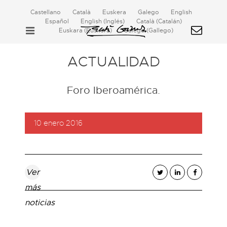
Castellano
Català
Euskera
Galego
English
Español
English
(
Inglés
)
Català
(
Catalán
)
Euskara
(
Euskera
)
Galego
(
Gallego
)
ACTUALIDAD
Foro Iberoamérica.
10 enero 2016
Ver
más
noticias