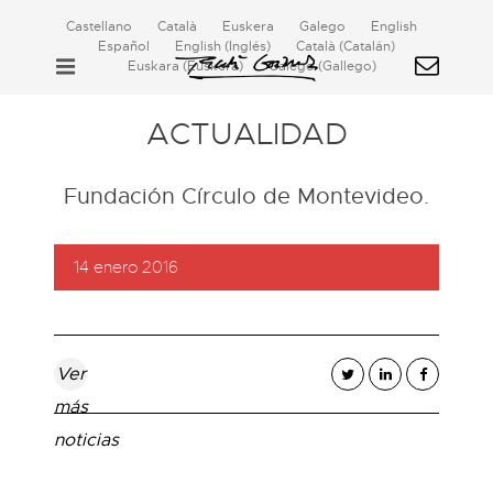
Castellano
Català
Euskera
Galego
English
Español
English
(
Inglés
)
Català
(
Catalán
)
Euskara
(
Euskera
)
Galego
(
Gallego
)
ACTUALIDAD
Fundación Círculo de Montevideo.
14 enero 2016
Ver
más
noticias