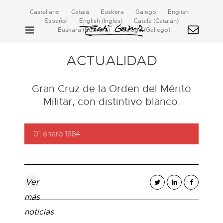
Castellano
Català
Euskera
Galego
English
Español
English
(
Inglés
)
Català
(
Catalán
)
Euskara
(
Euskera
)
Galego
(
Gallego
)
ACTUALIDAD
Gran Cruz de la Orden del Mérito
Militar, con distintivo blanco.
01 enero 1984
Ver
más
noticias