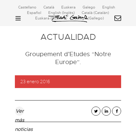
Castellano
Català
Euskera
Galego
English
Español
English
(
Inglés
)
Català
(
Catalán
)
Euskara
(
Euskera
)
Galego
(
Gallego
)
ACTUALIDAD
Groupement d’Etudes “Notre
Europe”.
23 enero 2016
Ver
más
noticias