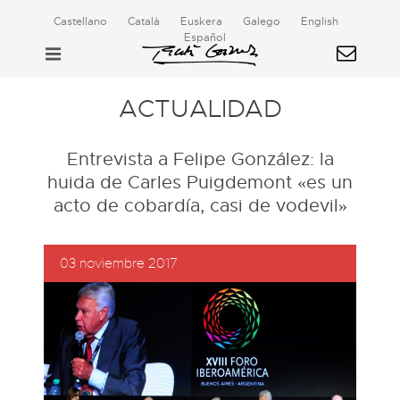
Castellano
Català
Euskera
Galego
English
Español
ACTUALIDAD
Entrevista a Felipe González: la
huida de Carles Puigdemont «es un
acto de cobardía, casi de vodevil»
03 noviembre 2017