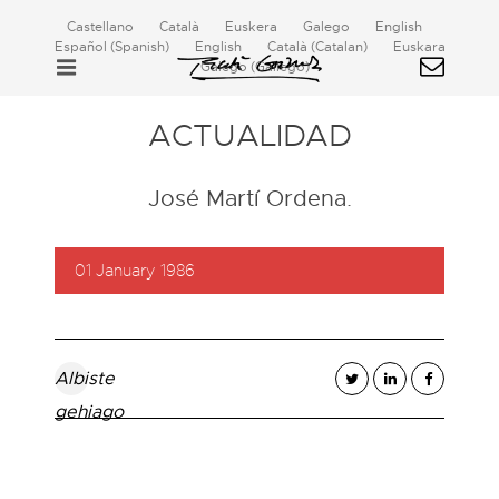
Castellano
Català
Euskera
Galego
English
Español
(
Spanish
)
English
Català
(
Catalan
)
Euskara
Galego
(
Gallego
)
ACTUALIDAD
José Martí Ordena.
01 January 1986
Albiste
gehiago