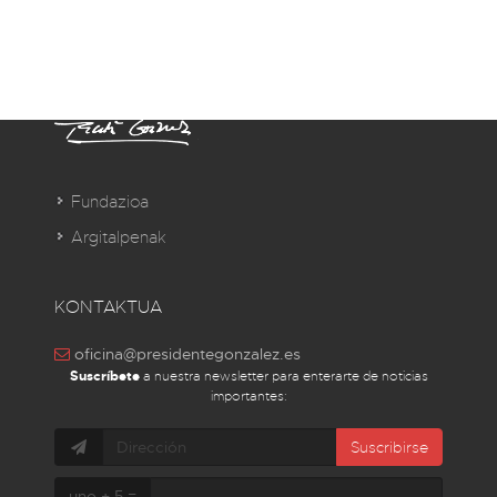
Fundazioa
Argitalpenak
KONTAKTUA
oficina@presidentegonzalez.es
Suscríbete
a nuestra newsletter para enterarte de noticias
importantes:
Suscribirse
uno + 5 =