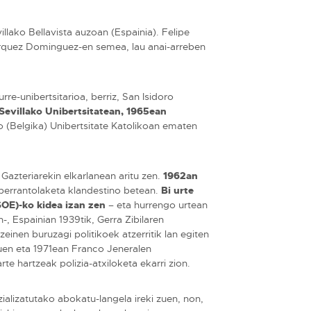
llako Bellavista auzoan (Espainia). Felipe
árquez Dominguez-en semea, lau anai-arreben
rre-unibertsitarioa, berriz, San Isidoro
Sevillako Unibertsitatean, 1965ean
o (Belgika) Unibertsitate Katolikoan ematen
 Gazteriarekin elkarlanean aritu zen.
1962an
 berrantolaketa klandestino betean.
Bi urte
SOE)-ko kidea izan zen
– eta hurrengo urtean
-, Espainian 1939tik, Gerra Zibilaren
inen buruzagi politikoek atzerritik lan egiten
 zuen eta 1971ean Franco Jeneralen
e hartzeak polizia-atxiloketa ekarri zion.
ializatutako abokatu-langela ireki zuen, non,