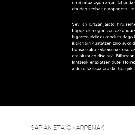
erretiratua egon arren, lehenda
dauden zenbait europar eta La
Sevillan 1942an jaiota, hiru se
López-ekin egon zen ezkonduta 
bigarren aldiz ezkonduta dago 
ikaragarri gustatzen zaio sukal
bonsaiekiko zaletasunak oso eza
eta altzarien diseinua. Billarrea
lantzeak erlaxatzen dute. Horre
aldeko kartsua ere da. Beti jaki
SARIAK ETA ONARPENAK