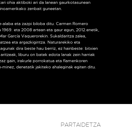
kari ohia aktiboki ari da lanean gaurkotasunean
tinoamerikako zenbait guneetan.
me-alaba eta zazpi biloba ditu. Carmen Romero
1969. eta 2008 artean eta gaur egun, 2012.enetik,
Mar García Vaquerorekin. Sukaldaritza zalea,
datzea eta argazkigintza. Naturarekiko eta
gunak dira beste hau berriz, ez hainbeste: bitxien
n aritzeak, liburu on batek edota lanak zein harriak
zaz gain, irakurle porrokatua eta flamenkoren
n-minez, denetatik jakiteko ahaleginak egiten ditu.
PARTAIDETZA