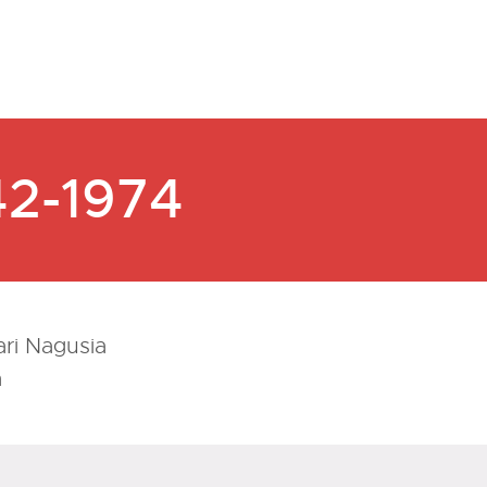
42-1974
ri Nagusia
a