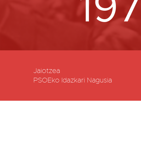
19
Jaiotzea
PSOEko Idazkari Nagusia