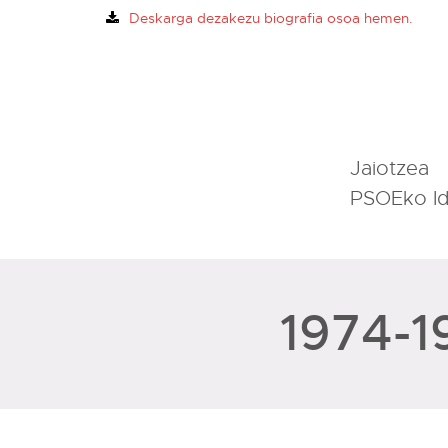
Deskarga dezakezu biografia osoa hemen.
Jaiotzea
PSOEko Id
1974-1