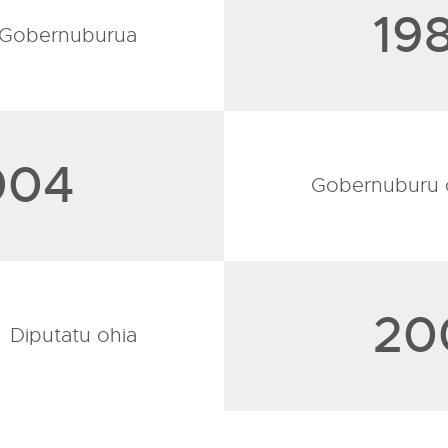
19
Gobernuburua
004
Gobernuburu o
20
Diputatu ohia