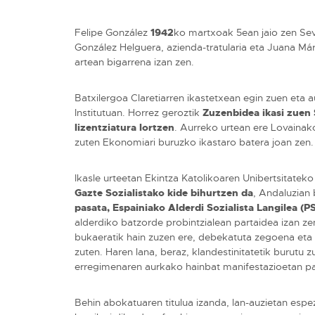
Felipe González
1942
ko martxoak 5ean jaio zen Sevi
González Helguera, azienda-tratularia eta Juana M
artean bigarrena izan zen.
Batxilergoa Claretiarren ikastetxean egin zuen eta au
Institutuan. Horrez geroztik
Zuzenbidea ikasi zuen 
lizentziatura lortzen
. Aurreko urtean ere Lovainak
zuten Ekonomiari buruzko ikastaro batera joan zen.
Ikasle urteetan Ekintza Katolikoaren Unibertsitateko
Gazte Sozialistako kide bihurtzen da
, Andaluzian
pasata, Espainiako Alderdi Sozialista Langilea (P
alderdiko batzorde probintzialean partaidea izan zen
bukaeratik hain zuzen ere, debekatuta zegoena eta ze
zuten. Haren lana, beraz, klandestinitatetik burutu
erregimenaren aurkako hainbat manifestazioetan part
Behin abokatuaren titulua izanda, lan-auzietan espez