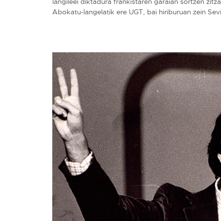
langileei diktadura frankistaren garaian sortzen zitz
Abokatu-langelatik ere UGT, bai hiriburuan zein Sevi