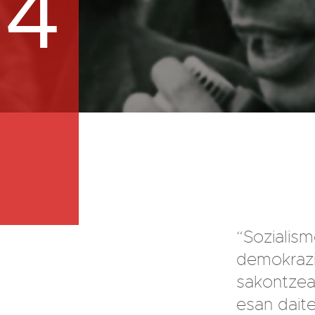
74
“Sozialism
demokrazi
sakontzea
esan daite