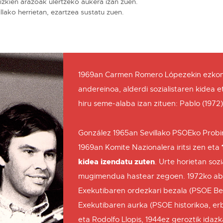
aizkien arazoak ulertzeko aukera izan zuen.
llako herrietan, ezartzea sustatu zuen.
1969an Carmen Romero Lópezekin ezkondu
andereinoa, alderdi sozialistaren kidea
hiru seme-alaba izan zituen: Pablo (1972)
González 1965an Sevillako PSOEko Probi
1969an Komite Nazionalera iritsi zen eta
kidea izendatu zuten
. Urte horietan soz
mugimendua hastear zegoen. 1972ko ab
Exekutibaren ordezkari bezala (PSOE Be
Exekutibaren aurka (PSOE historikoa, e
eta Rodolfo Llopis, 1944ez geroztik idazk