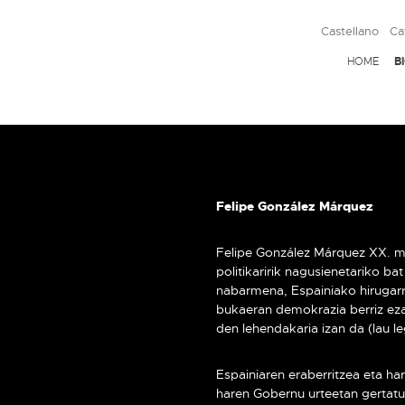
Castellano
Ca
HOME
B
Felipe González Márquez
Felipe González Márquez XX. me
politikaririk nagusienetariko b
nabarmena, Espainiako hirugar
bukaeran demokrazia berriz eza
den lehendakaria izan da (lau le
Espainiaren eraberritzea eta h
haren Gobernu urteetan gertatu 