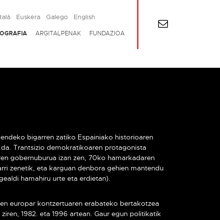
talà
Euskera
Galego
English
IOGRAFIA
ARGITALPENAK
FUNDAZIOA
ndeko bigarren zatiko Espainiako historioaren
at da. Trantsizio demokratikoaren protagonista
ren gobernuburua izan zen, 70ko hamarkadaren
rri zenetik, eta karguan denbora gehien mantendu
gealdi hamahiru urte eta erdietan).
aren europar kontzertuaren erabateko bertakotzea
ziren, 1982. eta 1996 artean. Gaur egun politikatik