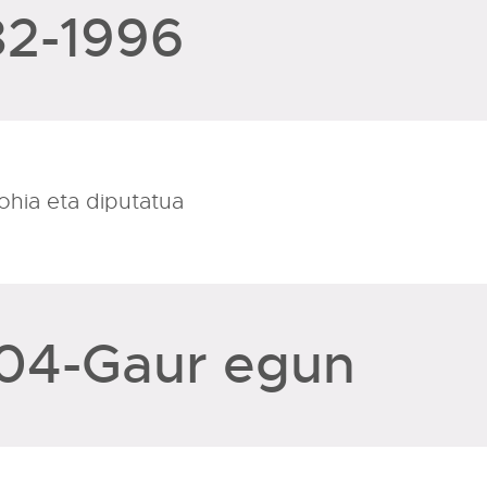
82-1996
hia eta diputatua
04-Gaur egun