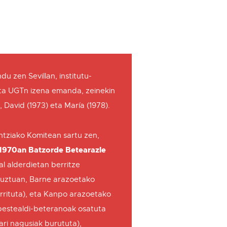
 zen Sevillan, institutu-
 eta UGTn izena emanda, zeinekin
, David (1973) eta María (1978).
ntziako Komitean sartu zen,
1970an Batzorde Betearazle
ial alderdietan berritze
uztuan, Barne arazoetako
rrituta), eta Kanpo arazoetako
rbestealdi-beteranoak osatuta
ari nagusiak burututa),