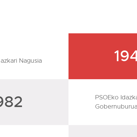
19
azkari Nagusia
982
PSOEko Idazka
Gobernuburu