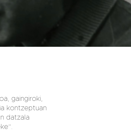
oa, gaingiroki,
a kontzeptuan
n datzala
ke”.