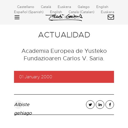
Castellano
Català
Euskera
Galego
English
Español
(
Spanish
)
English
Català
(
Catalan
)
Euskara
Galego
(
Gallego
)
ACTUALIDAD
Academia Europea de Yusteko
Fundazioaren Carlos V. Saria.
01 January 2000
Albiste
gehiago