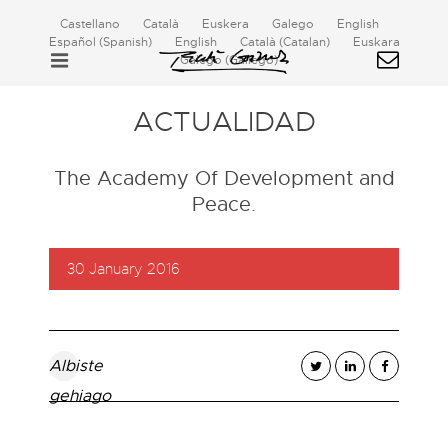
Castellano
Català
Euskera
Galego
English
Español
(
Spanish
)
English
Català
(
Catalan
)
Euskara
Galego
(
Gallego
)
ACTUALIDAD
The Academy Of Development and
Peace.
30 January 2016
Albiste
gehiago