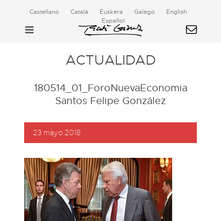
Castellano
Català
Euskera
Galego
English
Español
ACTUALIDAD
180514_01_ForoNuevaEconomia
Santos Felipe González
23 mayo 2018