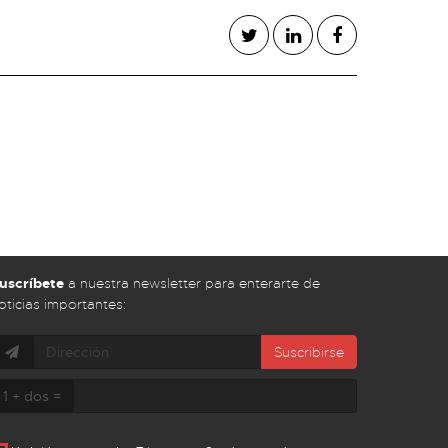
uscríbete
a nuestra newsletter para enterarte de
oticias importantes:
Suscribirse
1 + dos =