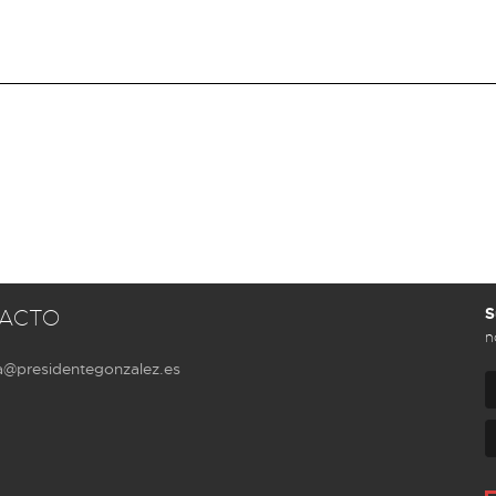
S
ACTO
n
a@presidentegonzalez.es