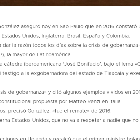
González aseguró hoy en São Paulo que en 2016 constató un
Estados Unidos, Inglaterra, Brasil, España y Colombia.
 dar la razón todos los días sobre la crisis de gobernanz
), la mayor de Latinoamérica.
 cátedra iberoamericana ‘José Bonifacio’, bajo el lema «
el testigo a la exgobernadora del estado de Tlaxcala y ex
isis de gobernanza» y citó algunos ejemplos vividos en 2
constitucional propuesta por Matteo Renzi en Italia.
s, precisó González, «fue el remate» de 2016.
rna Estados Unidos, que no va a respetar a nadie que no 
lecciones en Holanda y recalcó que el primer ministro hola