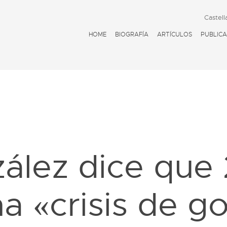
Castell
HOME
BIOGRAFÍA
ARTÍCULOS
PUBLICA
D
zález dice que
a «crisis de 