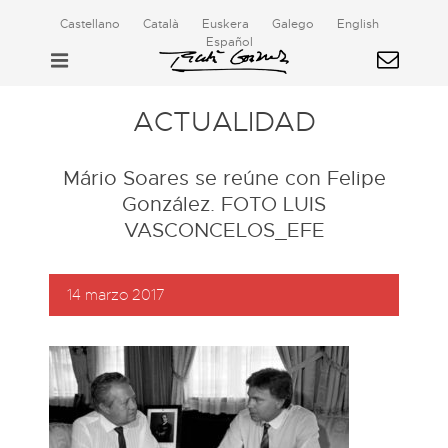
Castellano
Català
Euskera
Galego
English
Español
ACTUALIDAD
Mário Soares se reúne con Felipe
González. FOTO LUIS
VASCONCELOS_EFE
14 marzo 2017