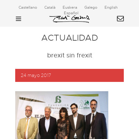
Castellano
Català
Euskera
Galego
English
Español
ACTUALIDAD
brexit sin frexit
24 mayo 2017