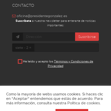
CONTACTO
oficina@presidentegonzalez.es
Suscríbete
a nuestra newsletter para enterarte de noticias
importantes:
Suscribirse
siete - 2 =
He leído y acepto los
Términos y Condiciones de
Privacidad
Como la mayoría de webs usamos cookies. Si haces clic
en "Aceptar" entendemos que estás de acuerdo. Para
más información, consulta nuestra
Política de cookies
.
Aviso Legal
Política de privacidad
Cookies