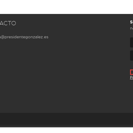
S
ACTO
n
a@presidentegonzalez.es
P
Aviso Legal
Política de privacidad
Cookies