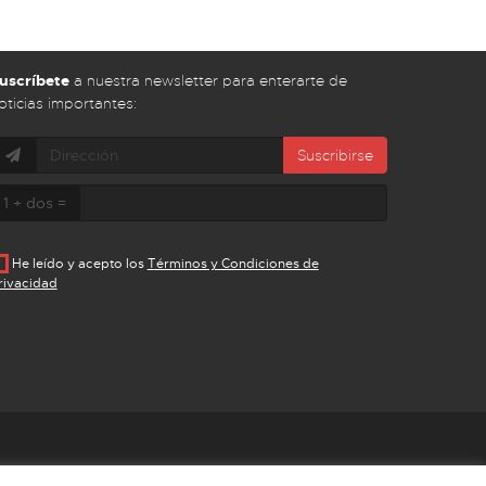
uscríbete
a nuestra newsletter para enterarte de
oticias importantes:
Suscribirse
1 + dos =
He leído y acepto los
Términos y Condiciones de
rivacidad