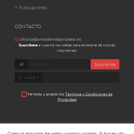
Publicaciones
CONTACTO
oficina@presidentegonzalez.es
Suscríbete
a nuestra newsletter para enterarte de noticias
importantes:
Suscribirse
5 - cinco =
He leído y acepto los
Términos y Condiciones de
Privacidad
Como la mayoría de webs usamos cookies. Si haces clic