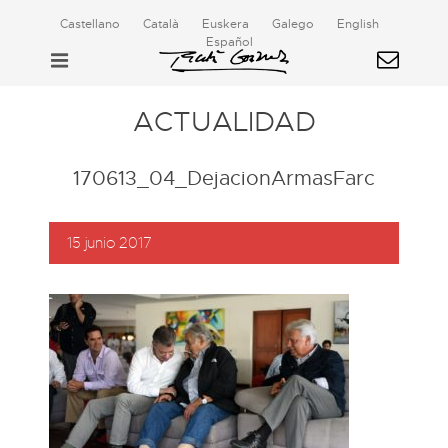
Castellano
Català
Euskera
Galego
English
Español
ACTUALIDAD
170613_04_DejacionArmasFarc
15 junio 2017