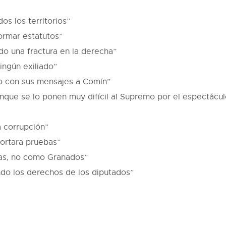
dos los territorios”
ormar estatutos”
o una fractura en la derecha”
ingún exiliado”
 con sus mensajes a Comín”
unque se lo ponen muy difícil al Supremo por el espectáculo
a corrupción”
ortara pruebas”
bas, no como Granados”
ndo los derechos de los diputados”