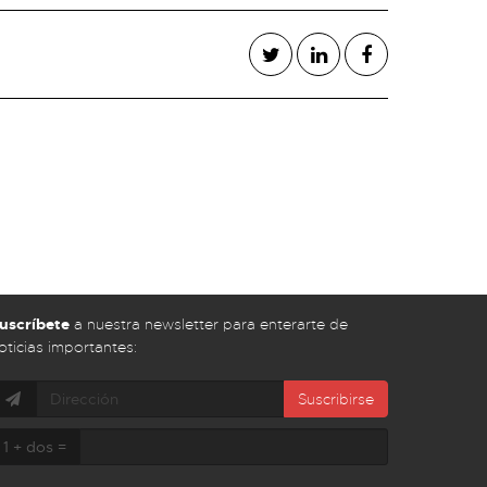
uscríbete
a nuestra newsletter para enterarte de
oticias importantes:
Suscribirse
1 + dos =