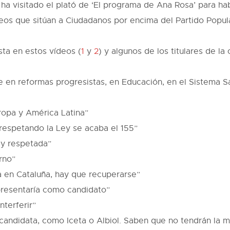
a visitado el plató de ‘El programa de Ana Rosa’ para habl
deos que sitúan a Ciudadanos por encima del Partido Popul
ta en estos vídeos (
1
y
2
) y algunos de los titulares de la
en reformas progresistas, en Educación, en el Sistema Sa
ropa y América Latina”
respetando la Ley se acaba el 155”
a y respetada”
rno”
a en Cataluña, hay que recuperarse”
 presentaría como candidato”
terferir”
ndidata, como Iceta o Albiol. Saben que no tendrán la may