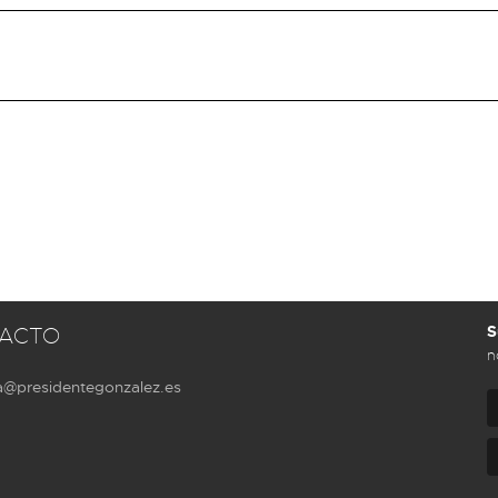
S
ACTO
n
a@presidentegonzalez.es