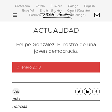
Castellano
Català
Euskera
Galego
English
Español
English
(
Inglés
)
Català
(
Catalán
)
Euskara
(
Euskera
)
Galego
(
Gallego
)
ACTUALIDAD
Felipe González. El rostro de una
joven democracia.
01 enero 2010
Ver
más
noticias