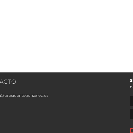
S
ACTO
n
a@presidentegonzalez.es