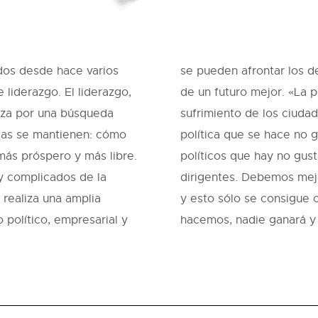
ados desde hace varios
se pueden afrontar los d
liderazgo. El liderazgo,
de un futuro mejor. «La po
riza por una búsqueda
sufrimiento de los ciudad
tas se mantienen: cómo
política que se hace no g
más próspero y más libre.
políticos que hay no gus
y complicados de la
dirigentes. Debemos mejor
 realiza una amplia
y esto sólo se consigue c
o político, empresarial y
hacemos, nadie ganará y