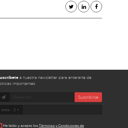
uscríbete
a nuestra newsletter para enterarte de
oticias importantes:
Suscribirse
siete - 2 =
He leído y acepto los
Términos y Condiciones de