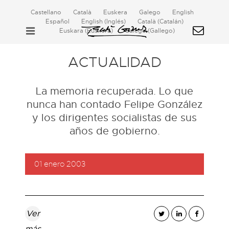
Castellano
Català
Euskera
Galego
English
Español
English
(
Inglés
)
Català
(
Catalán
)
Euskara
(
Euskera
)
Galego
(
Gallego
)
ACTUALIDAD
La memoria recuperada. Lo que
nunca han contado Felipe González
y los dirigentes socialistas de sus
años de gobierno.
01 enero 2003
Ver