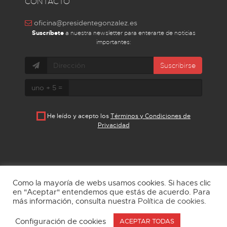
CONTACTO
oficina@presidentegonzalez.es
Suscríbete
a nuestra newsletter para enterarte de noticias
importantes:
Suscribirse
uno + 5 =
He leído y acepto los
Términos y Condiciones de
Privacidad
Como la mayoría de webs usamos cookies. Si haces clic
en "Aceptar" entendemos que estás de acuerdo. Para
más información, consulta nuestra
Política de cookies
.
Aviso Legal
Política de privacidad
Cookies
Configuración de cookies
ACEPTAR TODAS