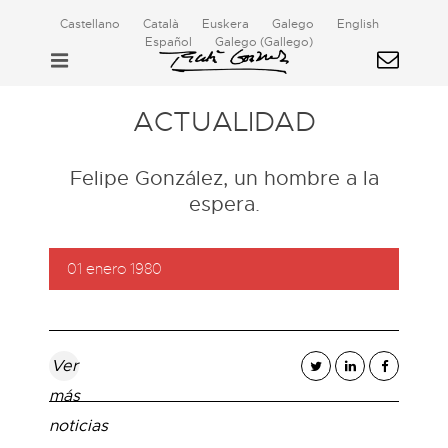
Castellano
Català
Euskera
Galego
English
Español
Galego
(
Gallego
)
ACTUALIDAD
Felipe González, un hombre a la
espera.
01 enero 1980
Ver
más
noticias