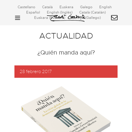
Castellano
Català
Euskera
Galego
English
Español
English
(
Inglés
)
Català
(
Catalán
)
Euskara
(
Euskera
)
Galego
(
Gallego
)
ACTUALIDAD
¿Quién manda aquí?
28 febrero 2017