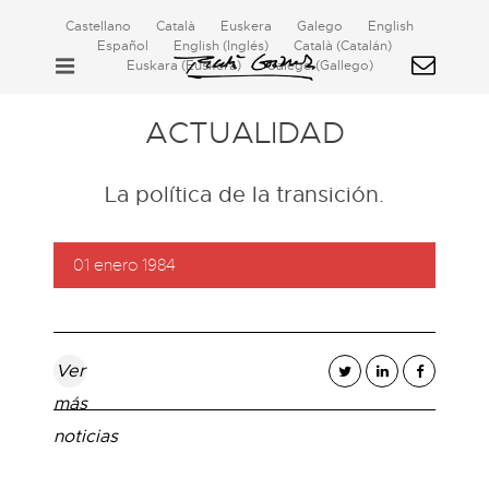
Castellano
Català
Euskera
Galego
English
Español
English
(
Inglés
)
Català
(
Catalán
)
Euskara
(
Euskera
)
Galego
(
Gallego
)
ACTUALIDAD
La política de la transición.
01 enero 1984
Ver
más
noticias