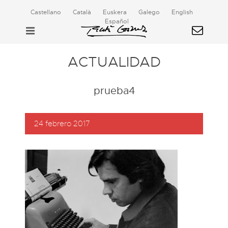
Castellano
Català
Euskera
Galego
English
Español
ACTUALIDAD
prueba4
24 febrero 2017