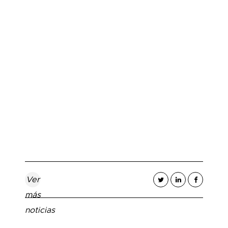
“La acción política
de progreso consiste
en la capacidad para
articular respuestas
eficaces, conjuntas
y solidarias a través
del diálogo, del acuerdo
y de la participación”.
Ver
más
noticias