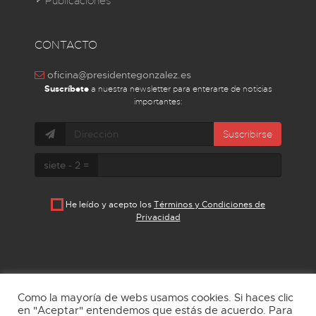
Publicaciones
CONTACTO
oficina@presidentegonzalez.es
Suscríbete
a nuestra newsletter para enterarte de noticias
importantes:
Suscribirse
siete - 2 =
He leído y acepto los
Términos y Condiciones de
Privacidad
Como la mayoría de webs usamos cookies. Si haces clic
en "Aceptar" entendemos que estás de acuerdo. Para