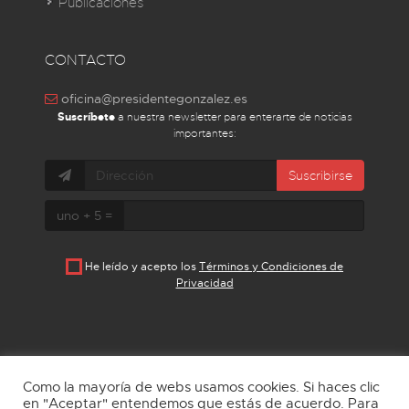
Publicaciones
CONTACTO
oficina@presidentegonzalez.es
Suscríbete
a nuestra newsletter para enterarte de noticias
importantes:
Suscribirse
uno + 5 =
He leído y acepto los
Términos y Condiciones de
Privacidad
Como la mayoría de webs usamos cookies. Si haces clic
en "Aceptar" entendemos que estás de acuerdo. Para