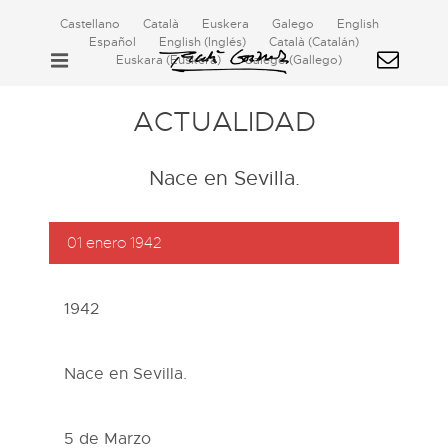
Castellano
Català
Euskera
Galego
English
Español
English
(
Inglés
)
Català
(
Catalán
)
Euskara
(
Euskera
)
Galego
(
Gallego
)
ACTUALIDAD
Nace en Sevilla.
01 enero 1942
1942
Nace en Sevilla.
5 de Marzo