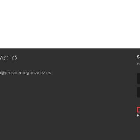
S
ACTO
n
a@presidentegonzalez.es
P