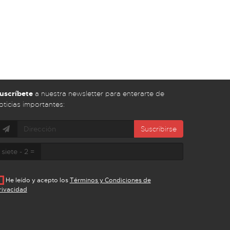
uscríbete
a nuestra newsletter para enterarte de
oticias importantes:
Suscribirse
siete - 2 =
He leído y acepto los
Términos y Condiciones de
rivacidad