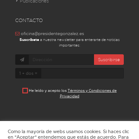
Publicaciones
CONTACTO
oficina@presidentegonzalez.es
Suscríbete
a nuestra newsletter para enterarte de noticias
importantes:
Suscribirse
1 + dos =
He leído y acepto los
Términos y Condiciones de
Privacidad
Como la mayoría de webs usamos cookies. Si haces clic
en "Aceptar" entendemos que estás de acuerdo. Para