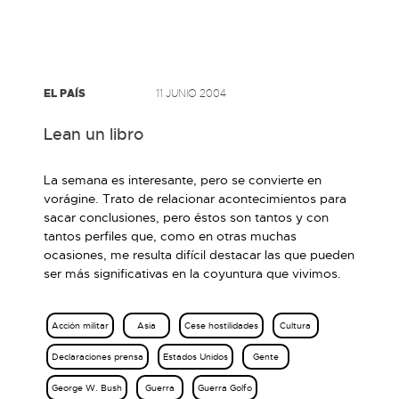
EL PAÍS
11 JUNIO 2004
Lean un libro
La semana es interesante, pero se convierte en
vorágine. Trato de relacionar acontecimientos para
sacar conclusiones, pero éstos son tantos y con
tantos perfiles que, como en otras muchas
ocasiones, me resulta difícil destacar las que pueden
ser más significativas en la coyuntura que vivimos.
Acción militar
Asia
Cese hostilidades
Cultura
Declaraciones prensa
Estados Unidos
Gente
George W. Bush
Guerra
Guerra Golfo