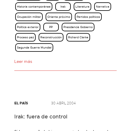
Historia contemporánea
Irak
Literatura
Narrativa
Ocupación militar
Oriente próximo
Partidos políticos
Política exterior
PP
Presidencia Gobierno
Proceso paz
Reconstrucción
Richard Clarke
Segunda Guerra Mundial
Leer más
EL PAÍS
30 ABRIL 2004
Irak: fuera de control