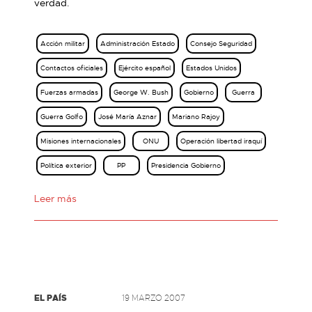
verdad.
Acción militar
Administración Estado
Consejo Seguridad
Contactos oficiales
Ejército español
Estados Unidos
Fuerzas armadas
George W. Bush
Gobierno
Guerra
Guerra Golfo
José María Aznar
Mariano Rajoy
Misiones internacionales
ONU
Operación libertad iraquí
Política exterior
PP
Presidencia Gobierno
Leer más
EL PAÍS
19 MARZO 2007