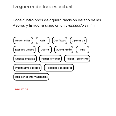
La guerra de Irak es actual
Hace cuatro años de aquella decisión del trío de las
Azores y la guerra sigue en un
crescendo
sin fin.
Acción militar
Asia
Conflictos
Diplomacia
Estados Unidos
Guerra
Guerra Golfo
Irak
Oriente próximo
Política exterior
Política Terrorismo
Preparativos bélicos
Relaciones exteriores
Relaciones internacionales
Leer más