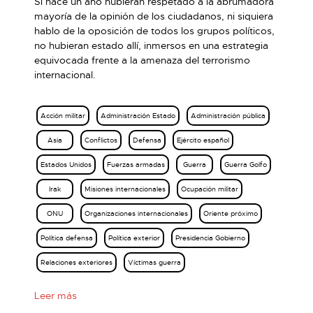
Si hace un año hubieran respetado a la abrumadora
mayoría de la opinión de los ciudadanos, ni siquiera
hablo de la oposición de todos los grupos políticos,
no hubieran estado allí, inmersos en una estrategia
equivocada frente a la amenaza del terrorismo
internacional.
Acción militar
Administración Estado
Administración pública
Asia
Conflictos
Defensa
Ejército español
Estados Unidos
Fuerzas armadas
Guerra
Guerra Golfo
Irak
Misiones internacionales
Ocupación militar
ONU
Organizaciones internacionales
Oriente próximo
Política defensa
Política exterior
Presidencia Gobierno
Relaciones exteriores
Víctimas guerra
Leer más