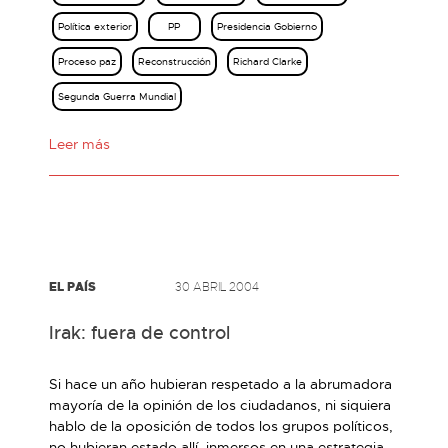
Política exterior
PP
Presidencia Gobierno
Proceso paz
Reconstrucción
Richard Clarke
Segunda Guerra Mundial
Leer más
EL PAÍS
30 ABRIL 2004
Irak: fuera de control
Si hace un año hubieran respetado a la abrumadora
mayoría de la opinión de los ciudadanos, ni siquiera
hablo de la oposición de todos los grupos políticos,
no hubieran estado allí, inmersos en una estrategia