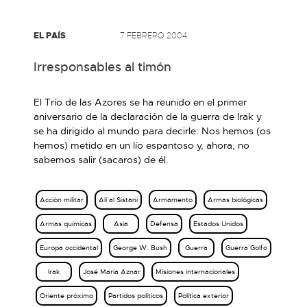
EL PAÍS
7 FEBRERO 2004
Irresponsables al timón
El Trío de las Azores se ha reunido en el primer
aniversario de la declaración de la guerra de Irak y
se ha dirigido al mundo para decirle: Nos hemos (os
hemos) metido en un lío espantoso y, ahora, no
sabemos salir (sacaros) de él.
Acción militar
Alí al Sistani
Armamento
Armas biológicas
Armas químicas
Asia
Defensa
Estados Unidos
Europa occidental
George W. Bush
Guerra
Guerra Golfo
Irak
José María Aznar
Misiones internacionales
Oriente próximo
Partidos políticos
Política exterior