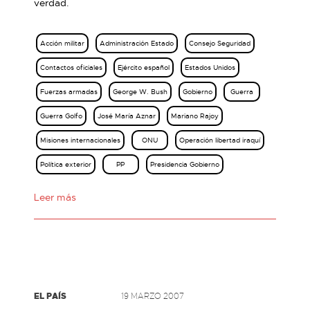
verdad.
Acción militar
Administración Estado
Consejo Seguridad
Contactos oficiales
Ejército español
Estados Unidos
Fuerzas armadas
George W. Bush
Gobierno
Guerra
Guerra Golfo
José María Aznar
Mariano Rajoy
Misiones internacionales
ONU
Operación libertad iraquí
Política exterior
PP
Presidencia Gobierno
Leer más
EL PAÍS
19 MARZO 2007