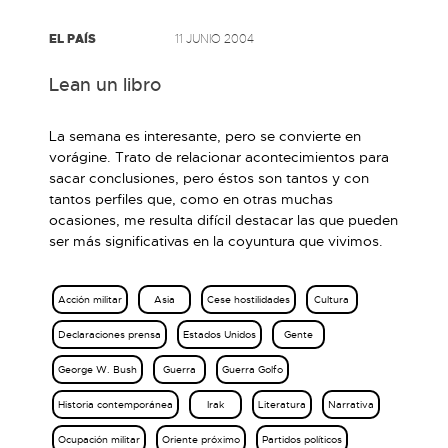
EL PAÍS
11 JUNIO 2004
Lean un libro
La semana es interesante, pero se convierte en
vorágine. Trato de relacionar acontecimientos para
sacar conclusiones, pero éstos son tantos y con
tantos perfiles que, como en otras muchas
ocasiones, me resulta difícil destacar las que pueden
ser más significativas en la coyuntura que vivimos.
Acción militar
Asia
Cese hostilidades
Cultura
Declaraciones prensa
Estados Unidos
Gente
George W. Bush
Guerra
Guerra Golfo
Historia contemporánea
Irak
Literatura
Narrativa
Ocupación militar
Oriente próximo
Partidos políticos