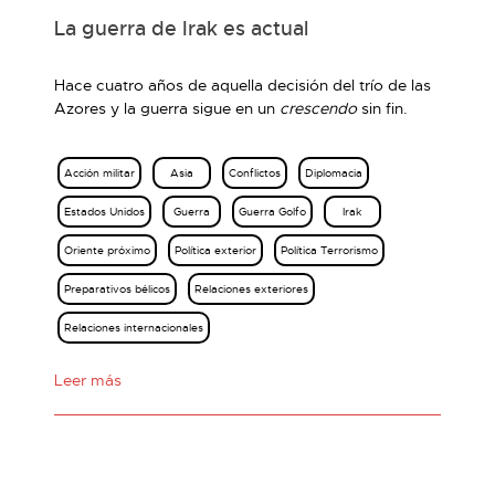
La guerra de Irak es actual
Hace cuatro años de aquella decisión del trío de las
Azores y la guerra sigue en un
crescendo
sin fin.
Acción militar
Asia
Conflictos
Diplomacia
Estados Unidos
Guerra
Guerra Golfo
Irak
Oriente próximo
Política exterior
Política Terrorismo
Preparativos bélicos
Relaciones exteriores
Relaciones internacionales
Leer más