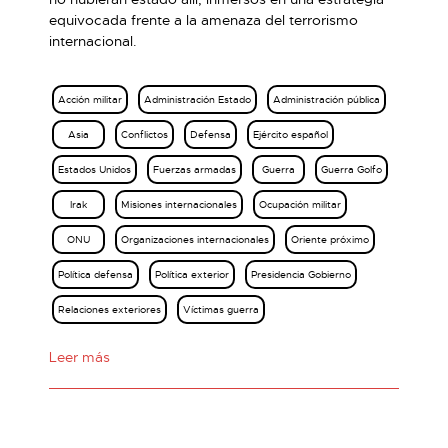
equivocada frente a la amenaza del terrorismo
internacional.
Acción militar
Administración Estado
Administración pública
Asia
Conflictos
Defensa
Ejército español
Estados Unidos
Fuerzas armadas
Guerra
Guerra Golfo
Irak
Misiones internacionales
Ocupación militar
ONU
Organizaciones internacionales
Oriente próximo
Política defensa
Política exterior
Presidencia Gobierno
Relaciones exteriores
Víctimas guerra
Leer más