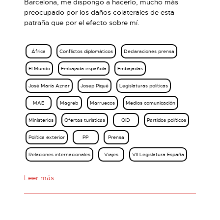
Barcelona, me dispongo a hacerlo, mucho más
preocupado por los daños colaterales de esta
patraña que por el efecto sobre mí.
África
Conflictos diplomáticos
Declaraciones prensa
El Mundo
Embajada española
Embajadas
José María Aznar
Josep Piqué
Legislaturas políticas
MAE
Magreb
Marruecos
Medios comunicación
Ministerios
Ofertas turísticas
OID
Partidos políticos
Política exterior
PP
Prensa
Relaciones internacionales
Viajes
VII Legislatura España
Leer más