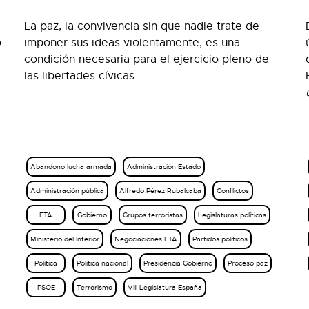
La paz, la convivencia sin que nadie trate de
o
imponer sus ideas violentamente, es una
condición necesaria para el ejercicio pleno de
las libertades cívicas.
Abandono lucha armada
Administración Estado
Administración pública
Alfredo Pérez Rubalcaba
Conflictos
ETA
Gobierno
Grupos terroristas
Legislaturas políticas
Ministerio del Interior
Negociaciones ETA
Partidos políticos
Política
Política nacional
Presidencia Gobierno
Proceso paz
PSOE
Terrorismo
VIII Legislatura España