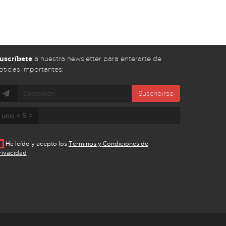
uscríbete
a nuestra newsletter para enterarte de
oticias importantes:
Suscribirse
uno + 5 =
He leído y acepto los
Términos y Condiciones de
rivacidad