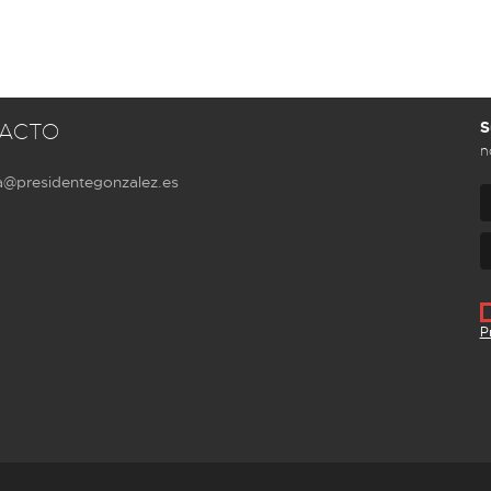
S
ACTO
n
a@presidentegonzalez.es
P