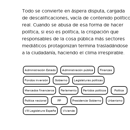
Todo se convierte en áspera disputa, cargada
de descalificaciones, vacía de contenido polític
real. Cuando se abusa de esa forma de hacer
política, si eso es política, la crispación que
responsables de la cosa pública más sectores
mediáticos protagonizan termina trasladándose
a la ciudadanía, haciendo el clima irrespirable.
Administración Estado
Administración pública
Finanzas
Fondos inversión
Gobierno
Legislaturas políticas
Mercados financieros
Parlamento
Partidos políticos
Política
Política nacional
PP
Presidencia Gobierno
Urbanismo
VIII Legislatura España
Vivienda