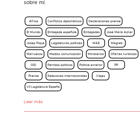
sobre mí.
África
Conflictos diplomáticos
Declaraciones prensa
El Mundo
Embajada española
Embajadas
José María Aznar
Josep Piqué
Legislaturas políticas
MAE
Magreb
Marruecos
Medios comunicación
Ministerios
Ofertas turísticas
OID
Partidos políticos
Política exterior
PP
Prensa
Relaciones internacionales
Viajes
VII Legislatura España
Leer más