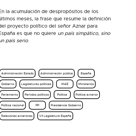
En la acumulación de despropósitos de los
últimos meses, la frase que resume la definición
del proyecto político del señor Aznar para
España es que no quiere
un país simpático, sino
un país serio
.
Administración Estado
Administración pública
España
Gobierno
Legislaturas políticas
MAE
Ministerios
Parlamento
Partidos políticos
Política
Política exterior
Política nacional
PP
Presidencia Gobierno
Relaciones exteriores
VII Legislatura España