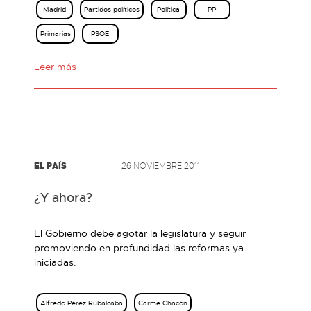
Madrid
Partidos políticos
Política
PP
Primarias
PSOE
Leer más
EL PAÍS
26 NOVIEMBRE 2011
¿Y ahora?
El Gobierno debe agotar la legislatura y seguir
promoviendo en profundidad las reformas ya
iniciadas.
Alfredo Pérez Rubalcaba
Carme Chacón