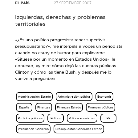
EL PAÍS
27 SEPTIEMBRE 2007
Izquierdas, derechas y problemas
territoriales
«¿Es una política progresista tener superávit
presupuestario?», me interpela a voces un periodista
cuando no estoy de humor para explicarme.
«Sitúese por un momento en Estados Unidos», le
contesto, «y mire cómo dejó las cuentas públicas
Clinton y cómo las tiene Bush, y después me lo
vuelve a preguntar».
Administración Estado
Administración pública
Economía
España
Finanzas
Finanzas Estado
Finanzas públicas
Partidos políticos
Política
Política económica
PP
Presidencia Gobierno
Presupuestos Generales Estado