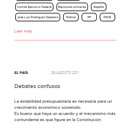
Comité Ejecutivo Federal
Elecciones primarias
España
José Luis Rodríguez Zapatero
Política
PP
PSOE
Leer más
EL PAÍS
29 AGOSTO 2011
Debates confusos
La estabilidad presupuestaria es necesaria para un
crecimiento económico sostenido.
Es bueno que haya un acuerdo y el mecanismo más
contundente es que figure en la Constitución.