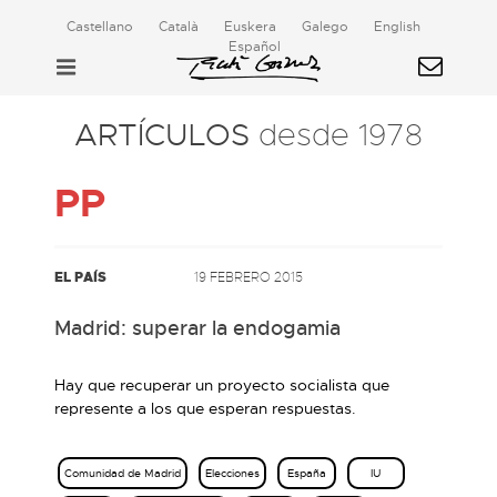
Castellano
Català
Euskera
Galego
English
Español
ARTÍCULOS
desde 1978
PP
EL PAÍS
19 FEBRERO 2015
Madrid: superar la endogamia
Hay que recuperar un proyecto socialista que
represente a los que esperan respuestas.
Comunidad de Madrid
Elecciones
España
IU