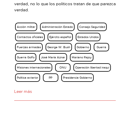
verdad, no lo que los políticos tratan de que parezca
verdad.
Acción militar
Administración Estado
Consejo Seguridad
Contactos oficiales
Ejército español
Estados Unidos
Fuerzas armadas
George W. Bush
Gobierno
Guerra
Guerra Golfo
José María Aznar
Mariano Rajoy
Misiones internacionales
ONU
Operación libertad iraquí
Política exterior
PP
Presidencia Gobierno
Leer más