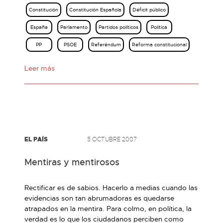
Constitución
Constitución Española
Déficit público
España
Parlamento
Partidos políticos
Política
PP
PSOE
Referéndum
Reforma constitucional
Leer más
EL PAÍS
5 OCTUBRE 2007
Mentiras y mentirosos
Rectificar es de sabios. Hacerlo a medias cuando las
evidencias son tan abrumadoras es quedarse
atrapados en la mentira. Para colmo, en política, la
verdad es lo que los ciudadanos perciben como