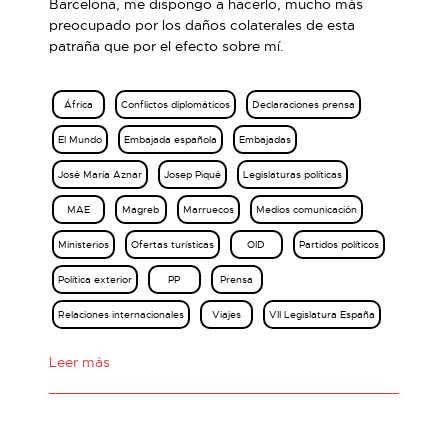
Barcelona, me dispongo a hacerlo, mucho más
preocupado por los daños colaterales de esta
patraña que por el efecto sobre mí.
África
Conflictos diplomáticos
Declaraciones prensa
El Mundo
Embajada española
Embajadas
José María Aznar
Josep Piqué
Legislaturas políticas
MAE
Magreb
Marruecos
Medios comunicación
Ministerios
Ofertas turísticas
OID
Partidos políticos
Política exterior
PP
Prensa
Relaciones internacionales
Viajes
VII Legislatura España
Leer más