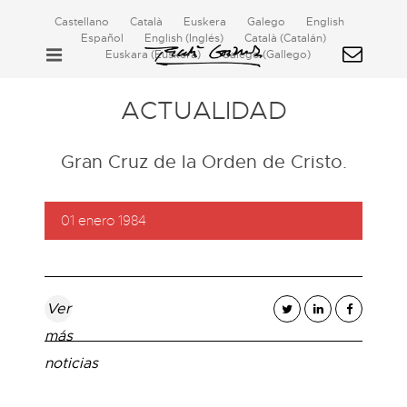
Castellano
Català
Euskera
Galego
English
Español
English
(
Inglés
)
Català
(
Catalán
)
Euskara
(
Euskera
)
Galego
(
Gallego
)
ACTUALIDAD
Gran Cruz de la Orden de Cristo.
01 enero 1984
Ver
más
noticias