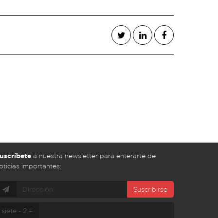
uscríbete
a nuestra newsletter para enterarte de
oticias importantes:
Suscribirse
siete - 2 =