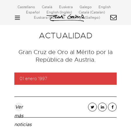
Castellano
Català
Euskera
Galego
English
Español
English
(
Inglés
)
Català
(
Catalán
)
Euskara
(
Euskera
)
Galego
(
Gallego
)
ACTUALIDAD
Gran Cruz de Oro al Mérito por la
República de Austria.
01 enero 1997
Ver
más
noticias