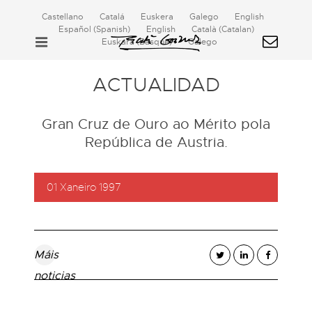
Castellano
Catalá
Euskera
Galego
English
Español
(
Spanish
)
English
Català
(
Catalan
)
Euskara
(
Basque
)
Galego
ACTUALIDAD
Gran Cruz de Ouro ao Mérito pola
República de Austria.
01 Xaneiro 1997
Máis
noticias