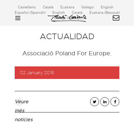
Castellano
Català
Euskera
Galego
English
Español
(
Spanish
)
English
Català
Euskara
(
Basque
)
Galego
(
Gallego
)
ACTUALIDAD
Associació Poland For Europe.
02 January 2016
Veure
més
notícies