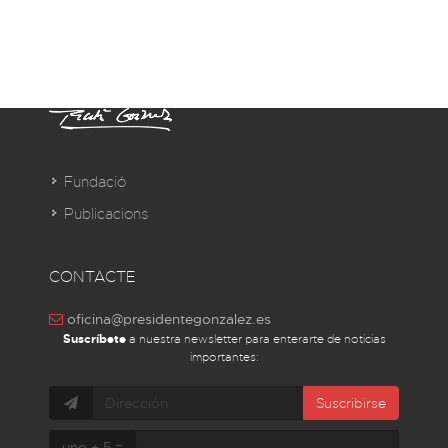
Fundació
Publicacions
CONTACTE
oficina@presidentegonzalez.es
Suscríbete
a nuestra newsletter para enterarte de noticias
importantes:
Suscribirse
uno + 5 =