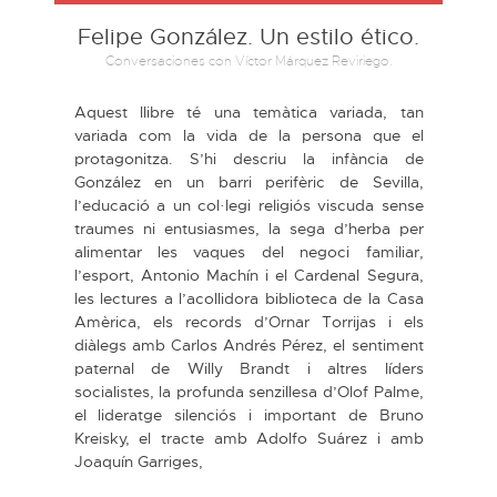
Felipe González. Un estilo ético.
Conversaciones con Víctor Márquez Reviriego.
Aquest llibre té una temàtica variada, tan
variada com la vida de la persona que el
protagonitza. S’hi descriu la infància de
González en un barri perifèric de Sevilla,
l’educació a un col·legi religiós viscuda sense
traumes ni entusiasmes, la sega d’herba per
alimentar les vaques del negoci familiar,
l’esport, Antonio Machín i el Cardenal Segura,
les lectures a l’acollidora biblioteca de la Casa
Amèrica, els records d’Ornar Torrijas i els
diàlegs amb Carlos Andrés Pérez, el sentiment
paternal de Willy Brandt i altres líders
socialistes, la profunda senzillesa d’Olof Palme,
el lideratge silenciós i important de Bruno
Kreisky, el tracte amb Adolfo Suárez i amb
Joaquín Garriges,