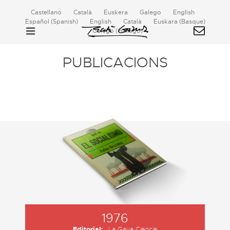
Castellano
Català
Euskera
Galego
English
Español
(
Spanish
)
English
Català
Euskara
(
Basque
)
Galego
(
Gallego
)
PUBLICACIONS
1976
Editorial:
La Gaya Ciencia