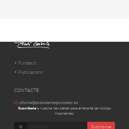
Fundació
Publicacions
CONTACTE
oficina@presidentegonzalez.es
Suscríbete
a nuestra newsletter para enterarte de noticias
importantes:
Suscribirse