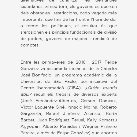
ciutadanes; al seu torn, els governs es queixen
dels obstacles i restriccions, cada vegada més
importants, que han de fer front a l’hora de dur
a terme les polítiques; el resultat és que
s’erosionen els principis fundacionals de divisió
de poders, governs de majoria i rendició de
comptes.
Entre les primaveres de 2016 i 2017 Felipe
González va assumir la titularitat de la Càtedra
José Bonifacio, un programa acadèmic de la
Universitat de São Paulo, per iniciativa del
Centre Iberoamericà (CIBA). ¿
Quién manda
aquí?
recull els treballs de diversos experts
(José Fernández-Albertos, Gerson Damiani,
Víctor Lapuente Giné, Ignacio Molina, Roberto
Gargarella, Rafael Jiménez Asensio, Berta
Barbet, Juan Rodríguez Teruel, Kelly Komatsu
Agyopan, Alberto Penadés i Wagner Pinheiro
Pereira, a més de Felipe González) que aporten