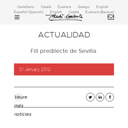
Castellano
Català
Euskera
Galego
English
Español
(
Spanish
)
English
Català
Euskara
(
Basque
)
Galego
(
Gallego
)
ACTUALIDAD
Fill predilecte de Sevilla.
01 January 2012
Veure
més
notícies