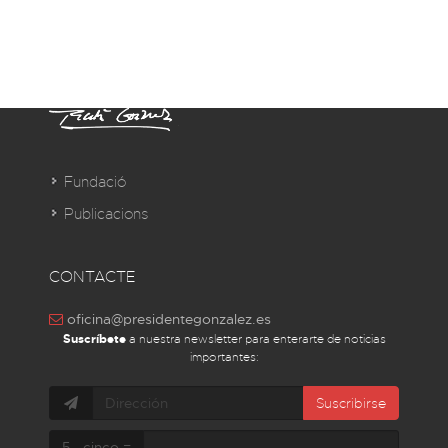
Fundació
Publicacions
CONTACTE
oficina@presidentegonzalez.es
Suscríbete
a nuestra newsletter para enterarte de noticias
importantes:
Suscribirse
5 - cinco =