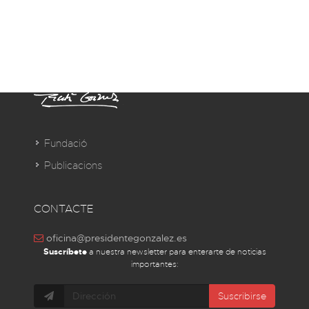
Fundació
Publicacions
CONTACTE
oficina@presidentegonzalez.es
Suscríbete
a nuestra newsletter para enterarte de noticias
importantes:
Suscribirse