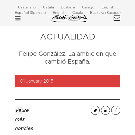
Castellano
Català
Euskera
Galego
English
Español
(
Spanish
)
English
Català
Euskara
(
Basque
)
Galego
(
Gallego
)
ACTUALIDAD
Felipe González. La ambición que
cambió España.
01 January 2015
Veure
més
notícies