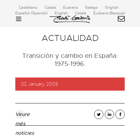
Castellano
Català
Euskera
Galego
English
Español
(
Spanish
)
English
Català
Euskara
(
Basque
)
Galego
(
Gallego
)
ACTUALIDAD
Transición y cambio en España:
1975-1996.
02 January 2005
Veure
més
notícies