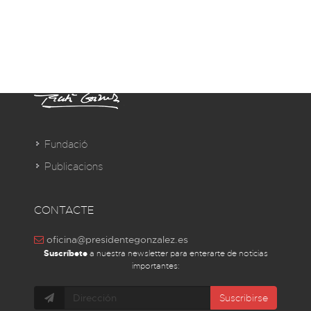
Fundació
Publicacions
CONTACTE
oficina@presidentegonzalez.es
Suscríbete
a nuestra newsletter para enterarte de noticias
importantes:
Suscribirse